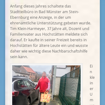
Anfang dieses Jahres schaltete das
Stadtteilbüro in Bad Münster am Stein-
Ebernburg eine Anzeige, in der um
ehrenamtliche Unterstützung gebeten wurde.
Tim Klein-Harmeyer, 37 Jahre alt, Dozent und
Familienvater aus Hochstätten meldete sich
darauf. Er kaufte in seiner Freizeit bereits in
Hochstätten für ältere Leute ein und wusste
daher wie wichtig diese Nachbarschaftshilfe
sein kann.
Ei
n
kle
in
er
U
m