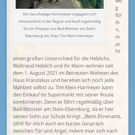
we
g
Der berufstätige Hochstätter engagiert sich
für
ehrenamtlich in der Region und kauft regelmäßig
ih
für ein Ehepaar aus Bad Münster am Stein-
n,
Ebernburg ein. Foto: Tim Klein-Harmeyer
m
ac
ht
einen großen Unterschied für die Heblichs.
Waltraud Heblich und ihr Mann wohnen seit
dem 1. August 2021 im Betreuten Wohnen des
Haus Franziskus und bereiten sich noch jede
Mahlzeit selbst zu. Tim Klein-Harmeyer kann
den Einkauf im Supermarkt mit seiner Route
kombinieren. Denn er fährt regelmäßig über
Bad-Münster am Stein-Ebernburg, da er hier
seinen Sohn zur Schule bringt. „Beim Ehrenamt,
zählt für mich auch ein kurzes Gespräch
zwischen Tür und Angel, indem man sich nach