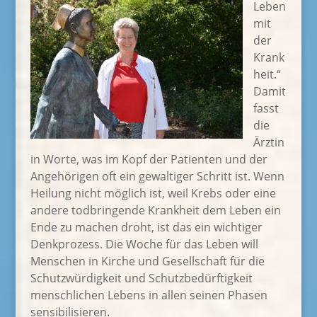
Leben
mit
der
Krank
heit.“
Damit
fasst
die
Ärztin
in Worte, was im Kopf der Patienten und der
Angehörigen oft ein gewaltiger Schritt ist. Wenn
Heilung nicht möglich ist, weil Krebs oder eine
andere todbringende Krankheit dem Leben ein
Ende zu machen droht, ist das ein wichtiger
Denkprozess. Die Woche für das Leben will
Menschen in Kirche und Gesellschaft für die
Schutzwürdigkeit und Schutzbedürftigkeit
menschlichen Lebens in allen seinen Phasen
sensibilisieren.