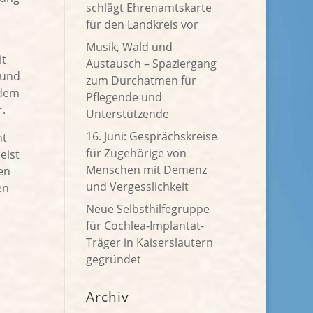
schlägt Ehrenamtskarte
für den Landkreis vor
Musik, Wald und
it
Austausch – Spaziergang
 und
zum Durchatmen für
udem
Pflegende und
.
Unterstützende
16. Juni: Gesprächskreise
ht
für Zugehörige von
eist
Menschen mit Demenz
en
und Vergesslichkeit
en
Neue Selbsthilfegruppe
für Cochlea-Implantat-
Träger in Kaiserslautern
gegründet
Archiv