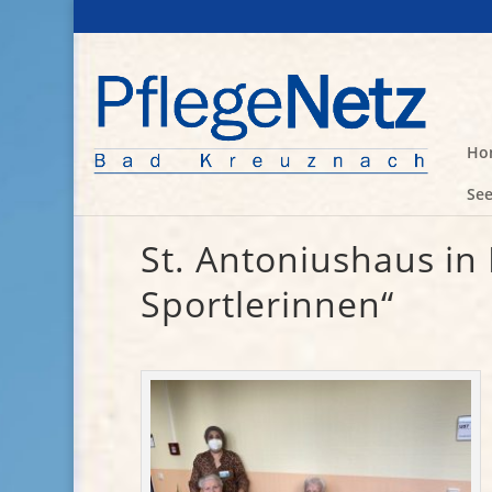
Ho
See
St. Antoniushaus in
Sportlerinnen“