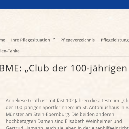
me
Ihre Pflegesituation
Pflegeverzeichnis
Pflegeleistun
len-Tanke
 BME: „Club der 100-jährigen
Anneliese Groth ist mit fast 102 Jahren die älteste im „Cl
der 100-jährigen Sportlerinnen“ im St. Antoniushaus in 
Münster am Stein-Ebernburg. Die beiden anderen
hochbetagten Damen sind Elisabeth Weinheimer und
Gertrud Hamann, auch sie leben in der Altenhilfeeinrich