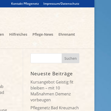
Kontakt Pflegenetz
Impressum/Datenschutz
gen
Hilfreiches
Pflege-News
Ehrenamt
Neueste Beiträge
Kursangebot Geistig fit
ub
bleiben – mit 10
Bad
Maßnahmen Demenz
vorbeugen
Pflegenetz Bad Kreuznach
tung