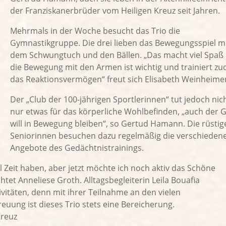
der Franziskanerbrüder vom Heiligen Kreuz seit Jahren.
Mehrmals in der Woche besucht das Trio die
Gymnastikgruppe. Die drei lieben das Bewegungsspiel m
dem Schwungtuch und den Bällen. „Das macht viel Spaß
die Bewegung mit den Armen ist wichtig und trainiert z
das Reaktionsvermögen“ freut sich Elisabeth Weinheimer
Der „Club der 100-jährigen Sportlerinnen“ tut jedoch nic
nur etwas für das körperliche Wohlbefinden, „auch der G
will in Bewegung bleiben“, so Gertud Hamann. Die rüstig
Seniorinnen besuchen dazu regelmäßig die verschieden
Angebote des Gedächtnistrainings.
 Zeit haben, aber jetzt möchte ich noch aktiv das Schöne
htet Anneliese Groth. Alltagsbegleiterin Leila Bouafia
vitäten, denn mit ihrer Teilnahme an den vielen
uung ist dieses Trio stets eine Bereicherung.
Kreuz