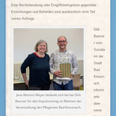
Eine Rechtsberatung oder Eingriffsbefugnisse gegenüber
Einrichtungen und Behörden sind ausdrücklich nicht Teil
seines Auftrags.
Dirk
Basme
r vom
Soziala
mt der
Stadt
Bad
Kreuzn
ach
informi
Jana Morenz-Meyer bedankt sich bei bei Dirk
erte
Basmer für den Impulsvortrag im Rahmen der
über
Veranstaltung des Pflegenetz Bad Kreuznach.
seine