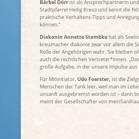
Bärbel Dörr
ist als Ansprechpartnerin un
Stadtpfarrei Heilig Kreuz und kennt die Nöt
praktische Verhaltens-Tipps und Anregunge
können.”
Diakonin Annette Stambke
hat als Seels
kreuznacher diakonie zwar vor allem die Se
Rolle der Angehörigen wahr. Sie bleiben o
auch die rechtlichen Vertreter*innen. „Das
große Aufgabe, in der unsere Impulse aus
Für Mitinitiator,
Udo Foerster,
ist die Ziel
Menschen der Tank leer, weil man im Lebe
unsanft ausgebremst worden ist – dann bra
meint der Gesellschafter von meinSanihau