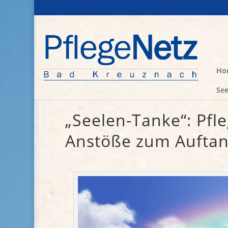
Ho
See
„Seelen-Tanke“: Pfl
Anstöße zum Auftan