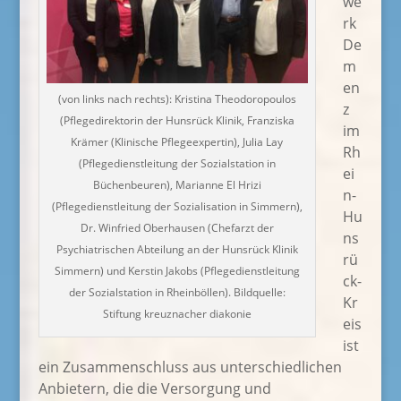
we
rk
De
m
en
(von links nach rechts): Kristina Theodoropoulos
z
(Pflegedirektorin der Hunsrück Klinik, Franziska
im
Krämer (Klinische Pflegeexpertin), Julia Lay
Rh
(Pflegedienstleitung der Sozialstation in
ei
Büchenbeuren), Marianne El Hrizi
n-
(Pflegedienstleitung der Sozialisation in Simmern),
Hu
Dr. Winfried Oberhausen (Chefarzt der
ns
Psychiatrischen Abteilung an der Hunsrück Klinik
rü
Simmern) und Kerstin Jakobs (Pflegedienstleitung
ck-
der Sozialstation in Rheinböllen). Bildquelle:
Kr
Stiftung kreuznacher diakonie
eis
ist
ein Zusammenschluss aus unterschiedlichen
Anbietern, die die Versorgung und