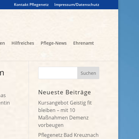
Kontakt Pflegenetz
Impressum/Datenschutz
gen
Hilfreiches
Pflege-News
Ehrenamt
m
Neueste Beiträge
mas
entin
Kursangebot Geistig fit
bleiben – mit 10
Maßnahmen Demenz
vorbeugen
Pflegenetz Bad Kreuznach