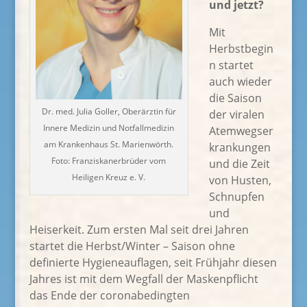
und jetzt?
Mit
Herbstbegin
n startet
auch wieder
die Saison
Dr. med. Julia Goller, Oberärztin für
der viralen
Innere Medizin und Notfallmedizin
Atemwegser
am Krankenhaus St. Marienwörth.
krankungen
Foto: Franziskanerbrüder vom
und die Zeit
Heiligen Kreuz e. V.
von Husten,
Schnupfen
und
Heiserkeit. Zum ersten Mal seit drei Jahren
startet die Herbst/Winter – Saison ohne
definierte Hygieneauflagen, seit Frühjahr diesen
Jahres ist mit dem Wegfall der Maskenpflicht
das Ende der coronabedingten